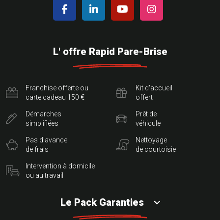
L' offre Rapid Pare-Brise
Franchise offerte ou
Kit d'accueil
carte cadeau 150 €
offert
Démarches
Prêt de
simplifiées
véhicule
Pas d'avance
Nettoyage
de frais
de courtoisie
Intervention à domicile
ou au travail
Le Pack Garanties