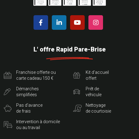
L' offre Rapid Pare-Brise
Franchise offerte ou
Kit d'accueil
carte cadeau 150 €
offert
Démarches
Prêt de
simplifiées
véhicule
Pas d'avance
Nettoyage
de frais
de courtoisie
Intervention à domicile
ou au travail