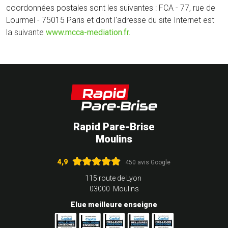
coordonnées postales sont les suivantes : FCA - 77, rue de
Lourmel - 75015 Paris et dont l'adresse du site Internet est
la suivante
www.mcca-mediation.fr.
Rapid Pare-Brise
Moulins
4,9
450 avis Google
115 route de Lyon
03000 Moulins
Elue meilleure enseigne